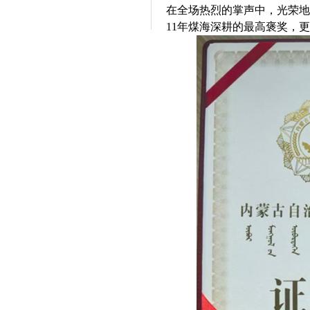
在全场热烈的掌声中，光荣地
11
年煤海深耕的最高褒奖，更