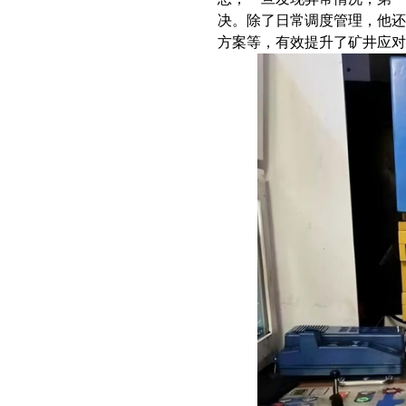
决。除了日常调度管理，他
方案等，有效提升了矿井应