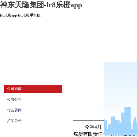
神东天隆集团-lc8乐橙app
lc8乐橙app-lc8乐橙手机版
lc8乐橙app-lc8乐橙手机版
走进天
新闻中心
公司新闻
公司新闻
公司公告
--淖尔
行业要闻
作者：淖尔壕
招采公告
今
年
4
月，内蒙古自治区
煤炭有限责任公司淖尔壕煤矿