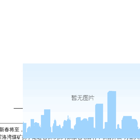
机版
走进天隆
产业介绍
新闻中心
lc8乐橙app的文化
公司新闻
企地连心暖寒冬 携手
——伊旗综合应急救援大队与霍洛湾
作者：霍洛湾煤矿 代宏 点击：241次 字数：467 发布日期：
春将至，情暖乡村。1月27日上午，伊金霍洛旗综合应急救援
霍洛湾煤矿携手走进包联帮扶对象敖包圪台村，联合开展“万企兴