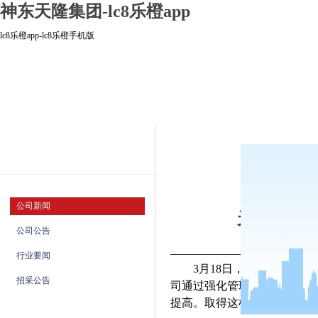
神东天隆集团-lc8乐橙app
lc8乐橙app-lc8乐橙手机版
lc8乐橙app-lc8乐橙手机版
走进天
新闻中心
公司新闻
公司新闻
天隆物业公
公司公告
作者：刘子艳 来
行业要闻
3月18日，天隆物业公司
招采公告
司通过强化管理，转变观念
提高。取得这样的荣誉，将激