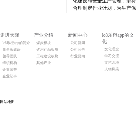
化建设和安全生产管理，坚持
合理制定作业计划，为生产保
走进天隆
产业介绍
新闻中心
lc8乐橙app的文
化
lc8乐橙app的简介
煤炭板块
公司新闻
文化理念
董事长致辞
矿用产品板块
公司公告
学习交流
领导团队
工程建设板块
行业要闻
文艺园地
组织机构
其他产业
人物风采
企业荣誉
企业纪事
lc8乐橙手机版 copyright© 2019 神东天隆集团 lc8乐橙app的版权所有 all rights reserved
网站地图