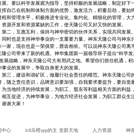
发展。要以科学发展观为指导，坚持积极的发展战略，制定好下
发挥自己在机制和体制方面的优势，激发活力，积蓄后劲，要始
进程和管理水平，积极推进专业化、集约化、精细化的管理，大
、资源开发和资源紧缺的工作，使天隆公司又好又快的发展。
第二，互惠互利，保持与神华密切的伙伴关系，实现共同发展
，同时也是支持神华事业的一支重要力量。神东天隆公司与神东
本一家，现在也是一荣俱荣，唇齿相依。可以说神东天隆公司离
天隆公司带来了新的机遇。神华集团新一届领导班子提出“科学
”发展战略，神东天隆公司大有用武之地。希望你们抓住机遇，
华事业的发展中，争取自身更大的发展。
第三，建设和谐矿区，做履行社会责任的模范。神东天隆公司
好，随之责任意识，品牌意识要加强，自我要求要提升，要自觉
，为当地经济的持续发展，为职工、股东等利益相关方面的利益
，相互促进，为神华事业，为地方经济社会发展，为职工群众生
谢谢大家！
闻中心
lc8乐橙app的文
党群天地
人力资源
神