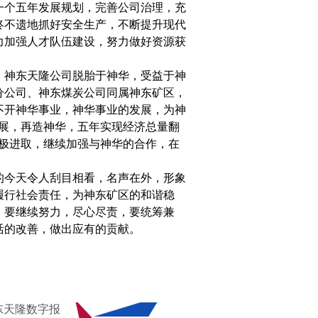
一个五年发展规划，完善公司治理，充
终不遗地抓好安全生产，不断提升现代
力加强人才队伍建设，努力做好资源获
。神东天隆公司脱胎于神华，受益于神
分公司、神东煤炭公司同属神东矿区，
不开神华事业，神华事业的发展，为神
发展，再造神华，五年实现经济总量翻
积极进取，继续加强与神华的合作，在
的今天令人刮目相看，名声在外，形象
履行社会责任，为神东矿区的和谐稳
，要继续努力，尽心尽责，要统筹兼
活的改善，做出应有的贡献。
东天隆数字报