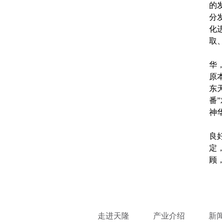
的
分
化
取
华
原
东
番
神
良
定
顾
走进天隆
产业介绍
新