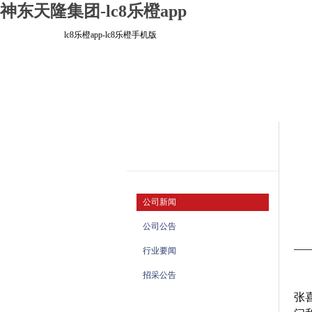
神东天隆集团-lc8乐橙app
lc8乐橙app-lc8乐橙手机版
lc8乐橙app-lc8乐橙手
新闻中心
公司新闻
公司公告
行业要闻
招采公告
张