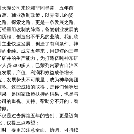
对天隆公司来说却非同寻常。五年前，
分离、辅业改制政策，以弄潮儿的姿
之路、探索之路，更是一条发展之路、
历经重组改制的阵痛，备尝创业发展的
的历程，创造出不平凡的业绩。我们欣
司主业快速发展，创造了有利条件。神
煌的业绩。成立五年来，用短短的三年
了矿井的生产能力，为打造亿吨神东矿
人员6000多人，已荣列内蒙古自治区
速发展，产值、利润和效益成倍增长，
业，发展势头不可限量，成为神华集团
旗帜。这些成绩的取得，是你们领导班
结果，是国家政策扶持的结果，也是与
公司的重视、支持、帮助分不开的，看
骄傲。
不仅是过去辉煌五年的告别，更是迈向
此，仅提三点希望：
同时，要更加注意全面、协调、可持续