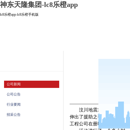
神东天隆集团-lc8乐橙app
lc8乐橙app-lc8乐橙手机版
lc8乐橙app-lc8乐橙手机版
走进天
新闻中心
公司新闻
公司新闻
工
公司公告
作者：杨丽萍 来源
行业要闻
汶川地震发生后，灾区人
招采公告
伸出了援助之手，工程建设公
工程公司在册职工以及部分外